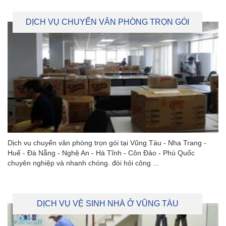
DỊCH VỤ CHUYỂN VĂN PHÒNG TRỌN GÓI
Dịch vụ chuyển văn phòng trọn gói tại Vũng Tàu - Nha Trang -
Huế - Đà Nẵng - Nghệ An - Hà Tĩnh - Côn Đảo - Phú Quốc
chuyên nghiệp và nhanh chóng. đòi hỏi công ...
DỊCH VỤ VỆ SINH NHÀ Ở VŨNG TÀU