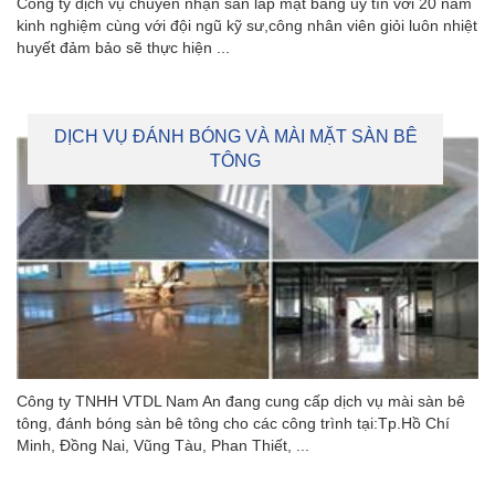
Công ty dịch vụ chuyên nhận san lấp mặt bằng uy tín với 20 năm
kinh nghiệm cùng với đội ngũ kỹ sư,công nhân viên giỏi luôn nhiệt
huyết đảm bảo sẽ thực hiện ...
DỊCH VỤ ĐÁNH BÓNG VÀ MÀI MẶT SÀN BÊ
TÔNG
Công ty TNHH VTDL Nam An đang cung cấp dịch vụ mài sàn bê
tông, đánh bóng sàn bê tông cho các công trình tại:Tp.Hồ Chí
Minh, Đồng Nai, Vũng Tàu, Phan Thiết, ...