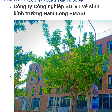
TRANG CHỦ
> > DỰ ÁN
> > CÔNG TRÌNH & DỰ ÁN
Công ty Công nghiệp SG-VT vệ sinh
kính trường Nam Long EMASI