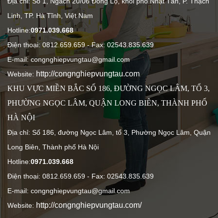
Địa chỉ: Số 1, Ngách 20/06 Đông Lộ, khối phố Nhật Tân, P. Thạch
Linh, TP. Hà Tĩnh, Việt Nam
Hotline:
0971.039.668
Điện thoại: 0812.659.659
- Fax: 02543.835.639
E-mail: congnghiepvungtau@gmail.com
http://congnghiepvungtau.com
Website:
KHU VỰC MIỀN BẮC SỐ 186, ĐƯỜNG NGỌC LÂM, TỔ 3,
PHƯỜNG NGỌC LÂM, QUẬN LONG BIÊN, THÀNH PHỐ
HÀ NỘI
Địa chỉ: Số 186, đường Ngọc Lâm, tổ 3, Phường Ngọc Lâm, Quận
Long Biên, Thành phố Hà Nội
Hotline:
0971.039.668
Điện thoại: 0812.659.659
- Fax: 02543.835.639
E-mail: congnghiepvungtau@gmail.com
http://congnghiepvungtau.com/
Website: