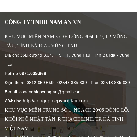
CÔNG TY TNHH NAM AN VN
KHU VỰC MIỀN NAM 35D ĐƯỜNG 30/4, P. 9, TP. VŨNG
TÀU, TỈNH BÀ RỊA - VŨNG TÀU
Địa chỉ: 35D đường 30/4, P. 9, TP. Vũng Tàu, Tỉnh Bà Rịa - Vũng
Tàu
Hotline:
0971.039.668
Điện thoại: 0812.659.659 - 02543.835.639
- Fax: 02543.835.639
E-mail: congnghiepvungtau@gmail.com
http://congnghiepvungtau.com
Website:
KHU VỰC MIỀN TRUNG SỐ 1, NGÁCH 20/06 ĐÔNG LỘ,
KHỐI PHỐ NHẬT TÂN, P. THẠCH LINH, TP. HÀ TĨNH,
VIỆT NAM